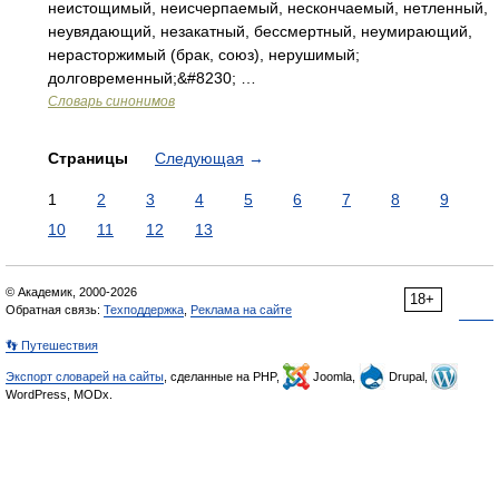
неистощимый, неисчерпаемый, нескончаемый, нетленный,
неувядающий, незакатный, бессмертный, неумирающий,
нерасторжимый (брак, союз), нерушимый;
долговременный;&#8230; …
Словарь синонимов
Страницы
Следующая
→
1
2
3
4
5
6
7
8
9
10
11
12
13
© Академик, 2000-2026
18+
Обратная связь:
Техподдержка
,
Реклама на сайте
👣 Путешествия
Экспорт словарей на сайты
, сделанные на PHP,
Joomla,
Drupal,
WordPress, MODx.