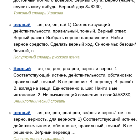
достойный полного доверия. Верный слуга. Верно (нареч.)
служить кому нибудь. Верный друг.&#8230; …
Толковый словарь Ушакова
верный
— ая, ое; ен, на/ 1) Соответствующий
4
действительности, правильный, точный. Верный ответ.
Верный расчет. Выбрать верное направление. Найти
верное средство. Сделать верный ход. Синонимы: безоши/
бочный, в …
Популярный словарь русского языка
Верный
— ая, ое; рен, рна рно; верны и верны. 1.
5
Соответствующий истине, действительности, обстановке;
правильный, точный. В ое решение. В. перевод. В. расчёт.
В. взгляд на вещи. Единственно в. шаг. Найти в ые
интонации. 2. Не вызывающий сомнения в своей&#8230; …
Энциклопедический словарь
верный
— ая, ое; рен, рна/ рно; ве/рны и верны/. см. тж.
6
верно, верность, для верности 1) Соответствующий истине,
действительности, обстановке; правильный, точный. В ое
решение. Ве/рный перевод …
Словарь многих выражений