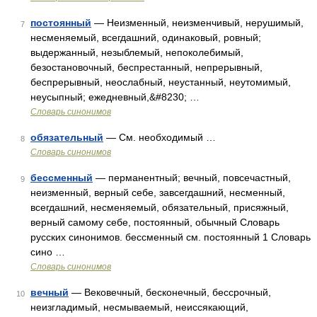
постоянный
— Неизменный, неизменчивый, нерушимый,
7
несменяемый, всегдашний, одинаковый, ровный;
выдержанный, незыблемый, непоколебимый,
безостановочный, беспрестанный, непрерывный,
беспрерывный, неослабный, неустанный, неутомимый,
неусыпный; ежедневный,&#8230; …
Словарь синонимов
обязательный
— См. необходимый …
8
Словарь синонимов
бессменный
— перманентный; вечный, повсечастный,
9
неизменный, верный себе, завсегдашний, несменный,
всегдашний, несменяемый, обязательный, присяжный,
верный самому себе, постоянный, обычный Словарь
русских синонимов. бессменный см. постоянный 1 Словарь
сино …
Словарь синонимов
вечный
— Вековечный, бесконечный, бессрочный,
10
неизгладимый, несмываемый, неиссякающий,